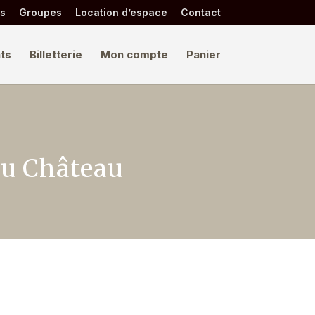
és
Groupes
Location d’espace
Contact
ts
Billetterie
Mon compte
Panier
au Château