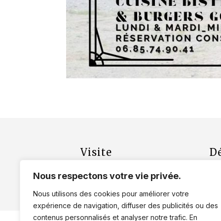
Visite
D
Organisez votre visite
Le 
Nous respectons votre vie privée.
Visites guidées de Ronan
Loc
Groupes
Nous utilisons des cookies pour améliorer votre
expérience de navigation, diffuser des publicités ou des
contenus personnalisés et analyser notre trafic. En