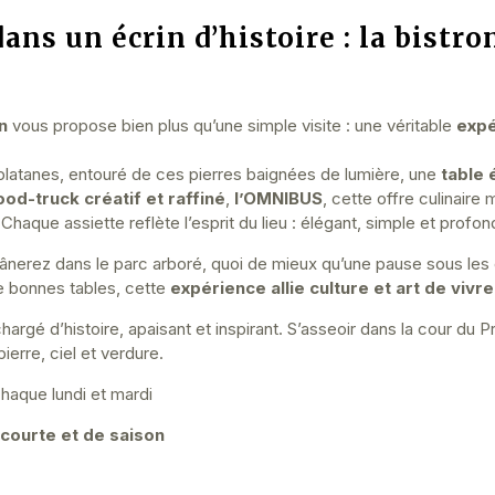
s un écrin d’histoire : la bistro
n
vous propose bien plus qu’une simple visite : une véritable
expé
 platanes, entouré de ces pierres baignées de lumière, une
table
ood-truck créatif et raffiné
,
l’OMNIBUS
, cette offre culinaire
. Chaque assiette reflète l’esprit du lieu : élégant, simple et profo
ou flânerez dans le parc arboré, quoi de mieux qu’une pause sous 
e bonnes tables, cette
expérience allie culture et art de vivre
 chargé d’histoire, apaisant et inspirant. S’asseoir dans la cour du 
erre, ciel et verdure.
haque lundi et mardi
 courte et de saison