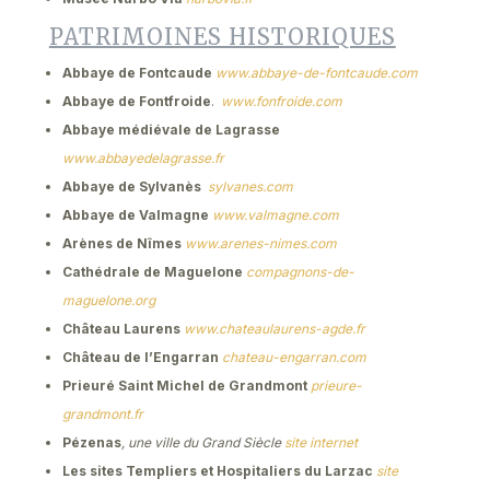
PATRIMOINES HISTORIQUES
Abbaye de Fontcaude
www.abbaye-de-fontcaude.com
Abbaye de Fontfroide
.
www.fonfroide.com
Abbaye médiévale de Lagrasse
www.abbayedelagrasse.fr
Abbaye de Sylvanès
sylvanes.com
Abbaye de Valmagne
www.valmagne.com
Arènes de Nîmes
www.arenes-nimes.com
Cathédrale de Maguelone
compagnons-de-
maguelone.org
Château Laurens
www.chateaulaurens-agde.fr
Château de l’Engarran
chateau-engarran.com
Prieuré Saint Michel de Grandmont
prieure-
grandmont.fr
Pézenas
, une ville du Grand Siècle
site internet
Les sites Templiers et Hospitaliers du Larzac
site