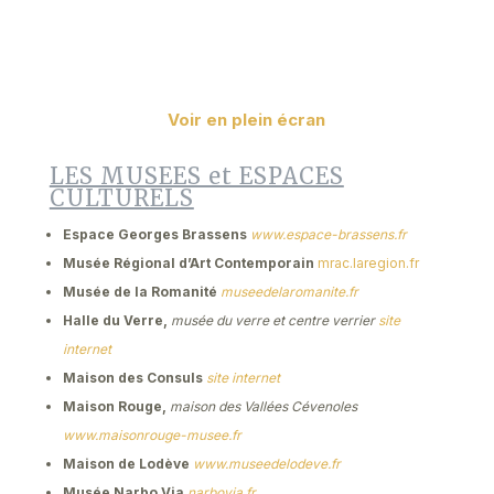
Voir en plein écran
LES MUSEES et ESPACES
CULTURELS
Espace Georges Brassens
www.espace-brassens.fr
Musée Régional d’Art Contemporain
mrac.laregion.fr
Musée de la Romanité
museedelaromanite.fr
Halle du Verre,
musée du verre et centre verrier
site
internet
Maison des Consuls
site internet
Maison Rouge,
maison des Vallées Cévenoles
www.maisonrouge-musee.fr
Maison de Lodève
www.museedelodeve.fr
Musée Narbo Via
narbovia.fr