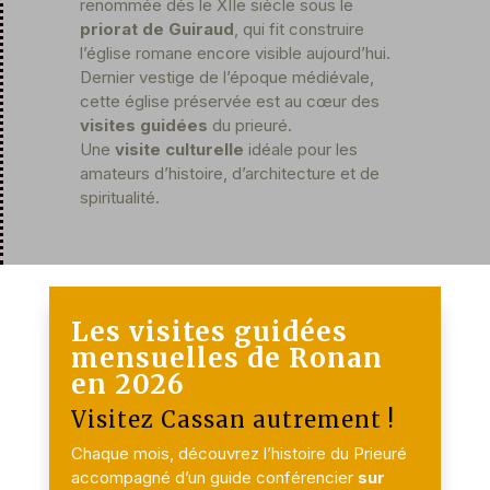
renommée dés le XIIe siècle sous le
priorat de Guiraud
, qui fit construire
l’église romane encore visible aujourd’hui.
Dernier vestige de l’époque médiévale,
cette église préservée est au cœur des
visites guidées
du prieuré.
Une
visite culturelle
idéale pour les
amateurs d’histoire, d’architecture et de
spiritualité.
Les visites guidées
mensuelles de Ronan
en 2026
Visitez Cassan autrement !
Chaque mois, découvrez l’histoire du Prieuré
accompagné d’un guide conférencier
sur