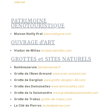
internet
PATRIMOINE
OENOTOURISTIQUE
Maison Noilly Prat
www.noillyprat.com
OUVRAGE d’ART
Viaduc de Millau
leviaducdemillau.com
GROTTES et SITES NATURELS
Bambouseraie
bambouseraie.fr
Grotte de l’Aven Armand
www.aven-armand.com
Grotte de Dargilan
www.grotte-dargilan-48.com/
Grotte des Demoiselles
www.demoiselles.com
Grotte de la Salamandre
www.grottedelasalamandre.com
Grotte de Trabuc
grotte-de-trabuc.com
La Cité de Pierres
lacitedepierres.com