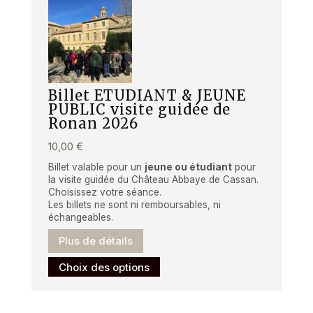
plusieurs
variations.
Les
options
peuvent
être
Billet ETUDIANT & JEUNE
PUBLIC visite guidée de
choisies
Ronan 2026
sur
10,00
€
la
page
Billet valable pour un
jeune ou étudiant
pour
la visite guidée du Château Abbaye de Cassan.
du
Choisissez votre séance.
produit
Les billets ne sont ni remboursables, ni
échangeables.
Plus de détails
Ce
Choix des options
produit
a