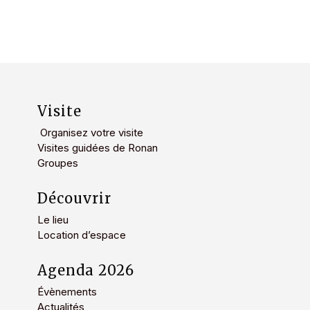
plusieurs
variations.
Les
options
peuvent
être
Visite
choisies
Organisez votre visite
sur
Visites guidées de Ronan
la
Groupes
page
du
Découvrir
produit
Le lieu
Location d’espace
Agenda 2026
Évènements
Actualités