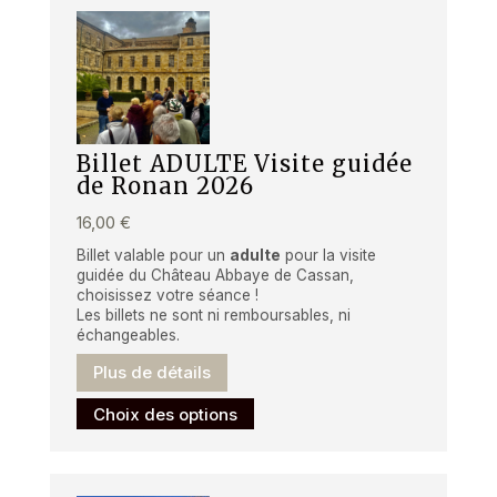
Billet ADULTE Visite guidée
de Ronan 2026
16,00
€
Billet valable pour un
adulte
pour la visite
guidée du Château Abbaye de Cassan,
choisissez votre séance !
Les billets ne sont ni remboursables, ni
échangeables.
Plus de détails
Ce
Choix des options
produit
a