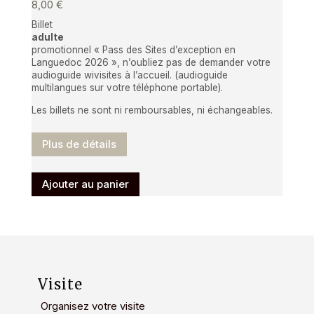
sur
8,00
€
la
Billet
page
adulte
promotionnel « Pass des Sites d’exception en
du
Languedoc 2026 », n’oubliez pas de demander votre
produit
audioguide wivisites à l’accueil. (audioguide
multilangues sur votre téléphone portable).
Les billets ne sont ni remboursables, ni échangeables.
Plus de détails
Ajouter au panier
Visite
Organisez votre visite