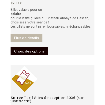
16,00
€
sur
Billet valable pour un
la
adulte
page
pour la visite guidée du Château Abbaye de Cassan,
du
choisissez votre séance !
Les billets ne sont ni remboursables, ni échangeables.
produit
Plus de détails
Ce
Choix des options
produit
a
plusieurs
variations.
Les
options
peuvent
être
Entrée Tarif Sites d’exception 2026 (sur
choisies
justificatif)