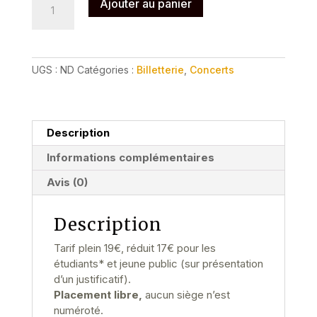
Ajouter au panier
de
Concert
Natalia
Morozova
UGS :
ND
Catégories :
Billetterie
,
Concerts
-
vendredi
28
août
Description
Informations complémentaires
Avis (0)
Description
Tarif plein 19€, réduit 17€ pour les
étudiants* et jeune public (sur présentation
d’un justificatif).
Placement libre,
aucun siège n’est
numéroté.