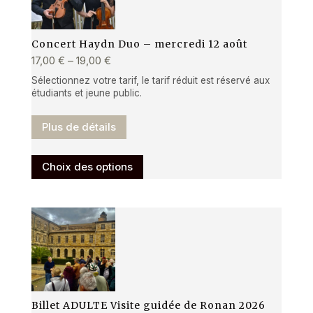
Concert Haydn Duo – mercredi 12 août
17,00
€
–
19,00
€
Sélectionnez votre tarif, le tarif réduit est réservé aux
étudiants et jeune public.
Plus de détails
Ce
Choix des options
produit
a
plusieurs
variations.
Les
options
peuvent
être
Billet ADULTE Visite guidée de Ronan 2026
choisies